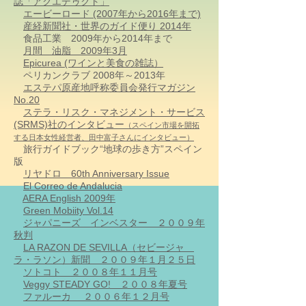
誌「アクエデゥクト」
エービーロード (2007年から2016年まで)
産経新聞社・世界のガイド便り 2014年
食品工業 2009年から2014年まで
月間 油脂 2009年3月
Epicurea (ワインと美食の雑誌）
ペリカンクラブ 2008年～2013年
エステパ原産地呼称委員会発行マガジン
No.20
ステラ・リスク・マネジメント・サービス
(SRMS)社のインタビュー
（スペイン市場を開拓
する日本女性経営者、田中富子さんにインタビュー）
旅行ガイドブック“地球の歩き方”スペイン
版
リヤドロ 60th Anniversary Issue
El Correo de Andalucia
AERA English 2009年
Green Mobiity Vol.14
ジャパニーズ インベスター ２００９年
秋判
LA RAZON DE SEVILLA（セビージャ
ラ・ラソン）新聞 ２００９年１月２５日
ソトコト ２００８年１１月号
Veggy STEADY GO! ２００８年夏号
ファルーカ ２００６年１２月号