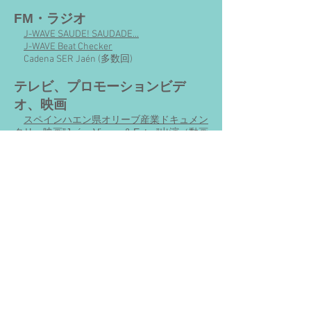
FM・ラジオ
J-WAVE SAUDE! SAUDADE...
J-WAVE Beat Checker
Cadena SER Jaén (多数回)
テレビ、プロモーションビデ
オ、映画
スペインハエン県オリーブ産業ドキュメン
タリー映画”Jaén, Virgen & Extra”出演（動画
はトレイラー）
SEGURA&MANCHA（セグーラ・イ・マ
ンチャ）のブレンド構成参加（2017年）
SEGURA&MANCHA（セグーラ・イ・マ
ンチャ）のブレンド構成参加（2018年）
スペインのビールメーカー MUHOU, S.A.
の新製品ESTRELLA SELECTA SAN
MIGUELのプロモーションビデオに出演
Historias DE LUZ
アンダルシア州テレビチャンネル・カナ
ル・スール プログラムMas que
Noticias（マス・ケ・ノティシアス）
アンダルシア州テレビチャンネル・カナ
ル・スール ドキュメンタリーTierra de