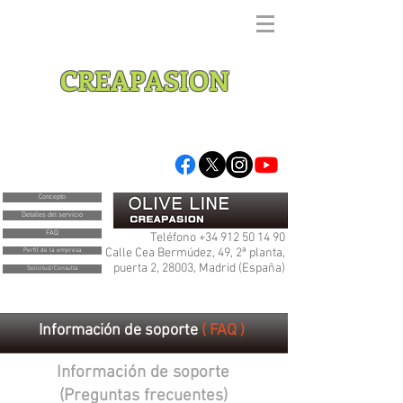
Acercando España y el mundo en el
siglo XXI
CREAPASION
Concepto
Detalles del servicio
FAQ
Teléfono
+34 912 50 14 90
Calle Cea Bermúdez, 49, 2ª planta,
Perfil de la empresa
puerta 2, 28003, Madrid (España)
Solicitud/Consulta
Información de soporte
( FAQ )
Información de soporte
(Preguntas frecuentes)