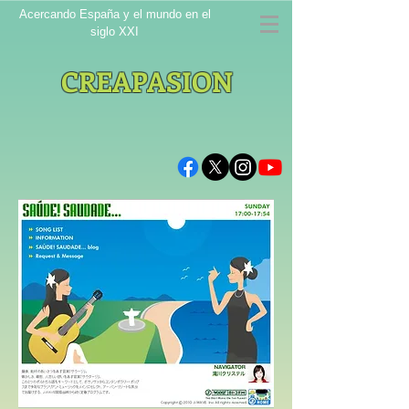
Acercando España y el mundo en el
siglo XXI
CREAPASION