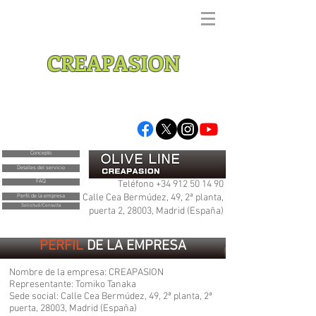
Acercando España y el mundo en el
siglo XXI
CREAPASION
Concepto
Detalles del servicio
FAQ
Teléfono
+34 912 50 14 90
Calle Cea Bermúdez, 49, 2ª planta,
Perfil de la empresa
Solicitud/Consulta
puerta 2, 28003, Madrid (España)
PERFIL
DE LA EMPRESA
Nombre de la empresa: CREAPASION
Representante: Tomiko Tanaka
Sede social: Calle Cea Bermúdez, 49, 2ª planta, 2ª
puerta, 28003, Madrid (España)