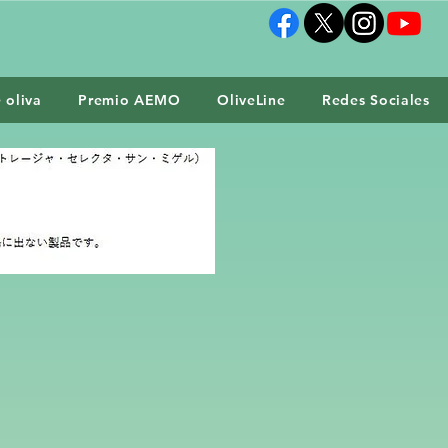
 oliva
Premio AEMO
OliveLine
Redes Sociales