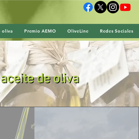
 oliva
Premio AEMO
OliveLine
Redes Sociales
 aceite de oliva
 aceite de oliva