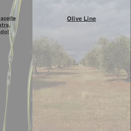
aceite
Olive Line
xtra,
ndo!