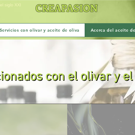
CREAPASION
l siglo XXI
Servicios con olivar y aceite de oliva
Acerca del aceite de
ionados con el olivar y el
ionados con el olivar y el