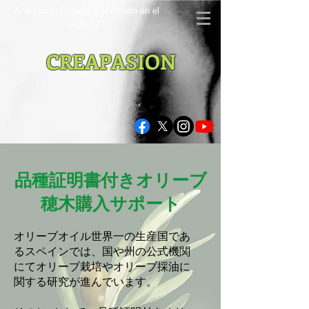
Acercando España y el mundo en el
siglo XXI
CREAPASION
品種証明書付きオリーブ
穂木購入サポート
オリーブオイル世界一の生産国であ
るスペインでは、国や州の公式機関
にてオリーブ栽培やオリーブ採油に
関する研究が進んでいます。