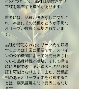
その1つとして、品種証明付きオリー
ブ枝を頒布する機関があります。
世界には、品種が考慮なしに交配さ
れ、本当にその品種かどうか不明な
オリーブが数多く栽培されていま
す。
品種が特定されたオリーブ樹を栽培
することは非常に重要です。スペイ
ンの公的機関によって研究発表され
ている品種特性が栽培、そして採油
時に考慮でき、また顧客への品質保
証も可能となります。また、品種証
明のあるオリーブ苗木を頒布するこ
とは、病気蔓延を防ぐ要因にもなり
ます。
穂木の品種は、スペインの公的機関
が持つリストの中から選ぶことがで
きます。また、穂木は同機関より発