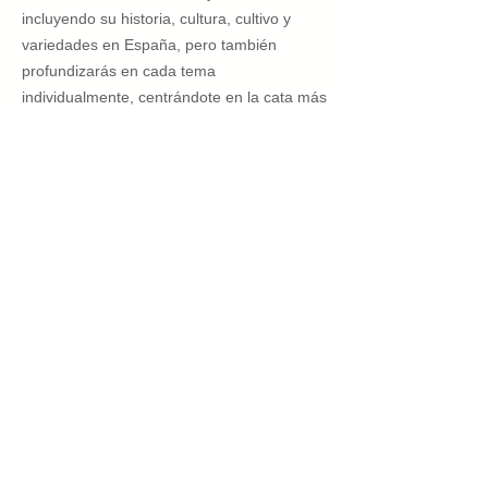
incluyendo su historia, cultura, cultivo y
variedades en España, pero también
profundizarás en cada tema
individualmente, centrándote en la cata más
profesional y perfecta posible. También
aprenderás sobre el maridaje del aceite de
oliva virgen extra a través de la
gastronomía tanto de España como de
Japón. En resumen, este curso es
eminentemente práctico y complementario,
y el profesorado estará formado por
algunas de las figuras más representativas
de la industria oleícola española actual, que
podrán intercambiar conocimientos e
información actualizada con los
participantes.